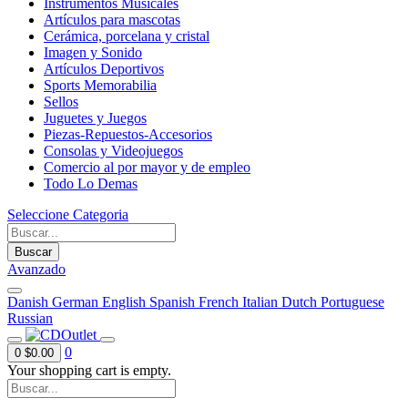
Instrumentos Musicales
Artículos para mascotas
Cerámica, porcelana y cristal
Imagen y Sonido
Artículos Deportivos
Sports Memorabilia
Sellos
Juguetes y Juegos
Piezas-Repuestos-Accesorios
Consolas y Videojuegos
Comercio al por mayor y de empleo
Todo Lo Demas
Seleccione Categoria
Buscar
Avanzado
Danish
German
English
Spanish
French
Italian
Dutch
Portuguese
Russian
0
0
$0.00
Your shopping cart is empty.