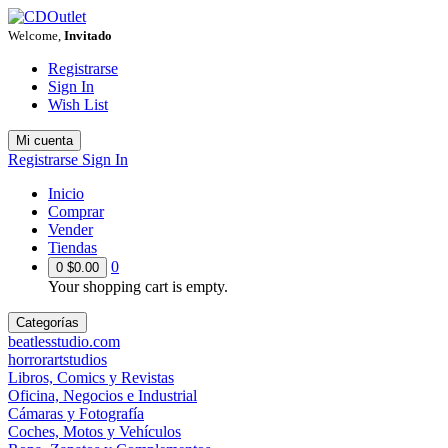
Welcome,
Invitado
Registrarse
Sign In
Wish List
Mi cuenta
Registrarse
Sign In
Inicio
Comprar
Vender
Tiendas
0
0
$0.00
Your shopping cart is empty.
Categorías
beatlesstudio.com
horrorartstudios
Libros, Comics y Revistas
Oficina, Negocios e Industrial
Cámaras y Fotografía
Coches, Motos y Vehículos