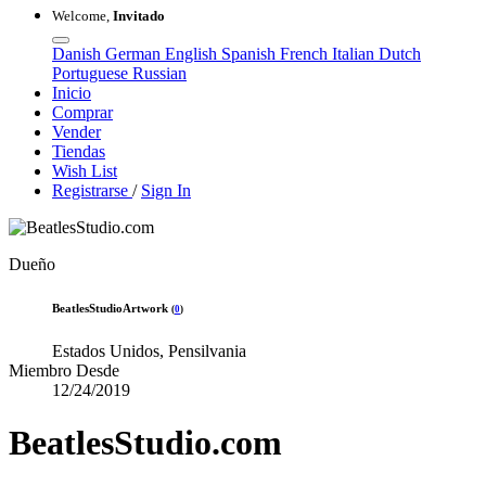
Welcome,
Invitado
Danish
German
English
Spanish
French
Italian
Dutch
Portuguese
Russian
Inicio
Comprar
Vender
Tiendas
Wish List
Registrarse
/
Sign In
Dueño
BeatlesStudioArtwork
(
0
)
Estados Unidos, Pensilvania
Miembro Desde
12/24/2019
BeatlesStudio.com