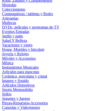
Ropa, Zapatos y Complementos
Monedas
Coleccionismo
Computadoras / tabletas y Redes
Artesanías
Muñecas
DVDs, películas y programas de TV
Eventos Entradas
Jardín y patio
Salud Y Belleza
Vacaciones y viajes
Hogar, Muebles y bricolaje
Joyería y Relojes
Móviles y Accesorios
Música
Instrumentos Musicales
Artículos para mascotas
Cerámica, porcelana y cristal
Imagen y Sonido
Artículos Deportivos
Sports Memorabilia
Sellos
Juguetes y Juegos
Piezas-Repuestos-Accesorios
Consolas y Videojuegos