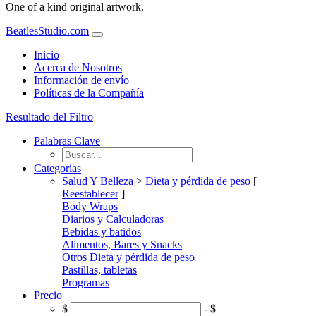
One of a kind original artwork.
BeatlesStudio.com
Inicio
Acerca de Nosotros
Información de envío
Políticas de la Compañía
Resultado del Filtro
Palabras Clave
Categorías
Salud Y Belleza
>
Dieta y pérdida de peso
[
Reestablecer
]
Body Wraps
Diarios y Calculadoras
Bebidas y batidos
Alimentos, Bares y Snacks
Otros Dieta y pérdida de peso
Pastillas, tabletas
Programas
Precio
$
- $